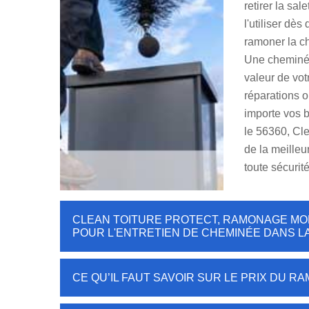
retirer la sal
l'utiliser dès
ramoner la c
Une cheminée 
valeur de vot
réparations o
importe vos 
le 56360, Cl
de la meilleu
toute sécurité
CLEAN TOITURE PROTECT, RAMONAGE MO
POUR L'ENTRETIEN DE CHEMINÉE DANS LA
CE QU’IL FAUT SAVOIR SUR LE PRIX DU 