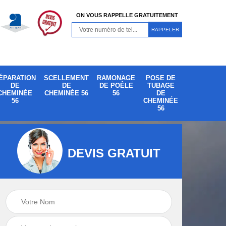
ON VOUS RAPPELLE GRATUITEMENT
ÉPARATION
SCELLEMENT
RAMONAGE
POSE DE
DE
DE
DE POÊLE
TUBAGE
CHEMINÉE
CHEMINÉE 56
56
DE
56
CHEMINÉE
56
DEVIS GRATUIT