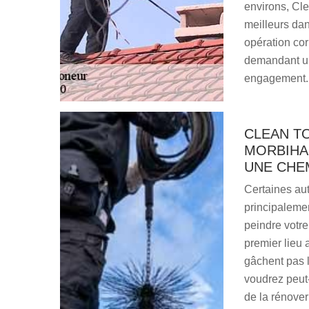
environs, Cle
meilleurs dans
opération cor
demandant un 
engagement.
CLEAN T
MORBIHA
UNE CHE
Certaines aut
principalemen
peindre votre
premier lieu 
gâchent pas l
voudrez peut-
de la rénover