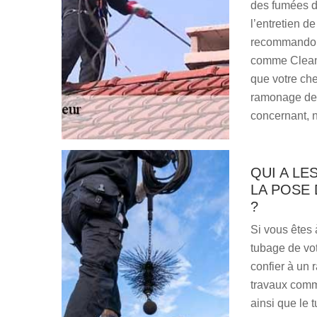
des fumées d
l’entretien d
recommandons 
comme Clean t
que votre che
ramonage de 
concernant, n
QUI A L
LA POSE
?
Si vous êtes 
tubage de vo
confier à un 
travaux comme
ainsi que le 