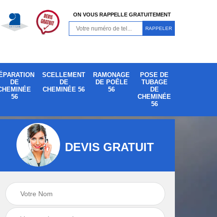
ON VOUS RAPPELLE GRATUITEMENT
ÉPARATION
SCELLEMENT
RAMONAGE
POSE DE
DE
DE
DE POÊLE
TUBAGE
CHEMINÉE
CHEMINÉE 56
56
DE
56
CHEMINÉE
56
DEVIS GRATUIT