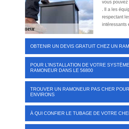
vous pouvez 
. Il a les éq
respectant le
intéressants 
OBTENIR UN DEVIS GRATUIT CHEZ UN RA
POUR L'INSTALLATION DE VOTRE SYSTÈME
RAMONEUR DANS LE 56800
TROUVER UN RAMONEUR PAS CHER POUR 
ENVIRONS
À QUI CONFIER LE TUBAGE DE VOTRE CHE