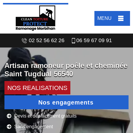
MENU
02 52 56 62 26
06 59 67 09 91
Artisan ramoneur poêle et cheminée
Saint Tugdual 56540
NOS REALISATIONS
Nos engagements
Devis et déplacement gratuits
Sans engagement