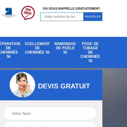
ON VOUS RAPPELLE GRATUITEMENT
ÉPARATION
SCELLEMENT
RAMONAGE
POSE DE
DE
DE
DE POÊLE
TUBAGE
CHEMINÉE
CHEMINÉE 56
56
DE
56
CHEMINÉE
56
DEVIS GRATUIT