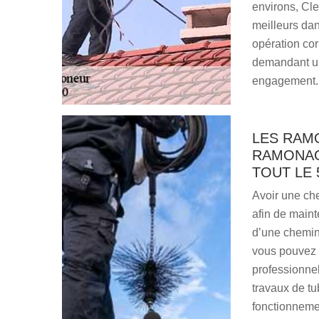
environs, Cle
meilleurs dans
opération cor
demandant un 
engagement.
LES RAM
RAMONAG
TOUT LE 
Avoir une ch
afin de maint
d’une chemin
vous pouvez 
professionnel
travaux de tu
fonctionneme