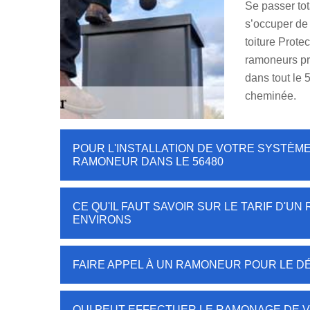
Se passer tot
s’occuper de
toiture Prot
ramoneurs pro
dans tout le 
cheminée.
POUR L'INSTALLATION DE VOTRE SYSTÈME
RAMONEUR DANS LE 56480
CE QU'IL FAUT SAVOIR SUR LE TARIF D'UN
ENVIRONS
FAIRE APPEL À UN RAMONEUR POUR LE D
QUI PEUT EFFECTUER LE RAMONAGE DE V