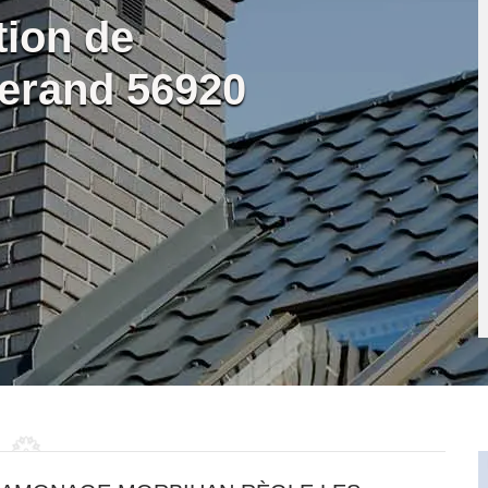
tion de
erand 56920