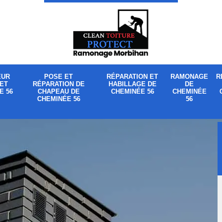
EUR
POSE ET
RÉPARATION ET
RAMONAGE
R
ET
RÉPARATION DE
HABILLAGE DE
DE
E 56
CHAPEAU DE
CHEMINÉE 56
CHEMINÉE
CHEMINÉE 56
56