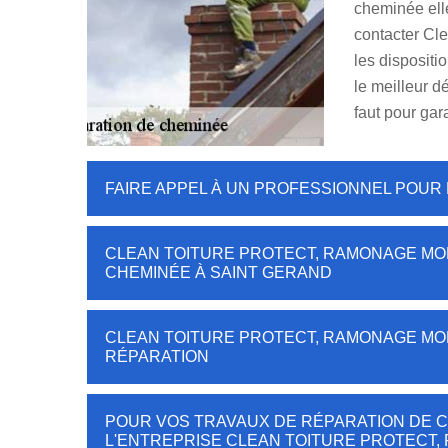
cheminée elle
contacter Cl
les disposit
le meilleur dé
faut pour gara
FAIRE APPEL À UN PROFESSIONNEL POUR
CLEAN TOITURE PROTECT, RAMONAGE MOR
CHEMINÉE À SAINT GERAND
CLEAN TOITURE PROTECT, RAMONAGE MOR
RÉPARATION
POUR VOS TRAVAUX DE RÉPARATION DE CH
L'ENTREPRISE CLEAN TOITURE PROTECT