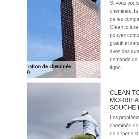
Si vous voule
cheminée, la 
de les compar
Clean toiture
pouvez compte
gratuit et sa
avez des ques
demande de de
ligne.
CLEAN T
MORBIHA
SOUCHE 
Les problème
cheminée doiv
en dépend stri