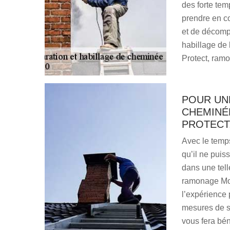
des forte temp
prendre en co
et de décomp
habillage de l
Protect, ram
POUR UN
CHEMINÉE
PROTECT
Avec le temps
qu’il ne puis
dans une tell
ramonage Mor
l’expérience 
mesures de sé
vous fera bén