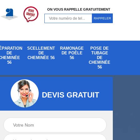
ON VOUS RAPPELLE GRATUITEMENT
ÉPARATION
SCELLEMENT
RAMONAGE
POSE DE
DE
DE
DE POÊLE
TUBAGE
CHEMINÉE
CHEMINÉE 56
56
DE
56
CHEMINÉE
56
DEVIS GRATUIT