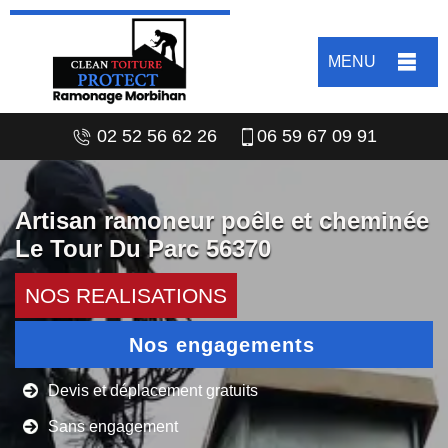
MENU
02 52 56 62 26
06 59 67 09 91
Artisan ramoneur poêle et cheminée
Le Tour Du Parc 56370
NOS REALISATIONS
Nos engagements
Devis et déplacement gratuits
Sans engagement