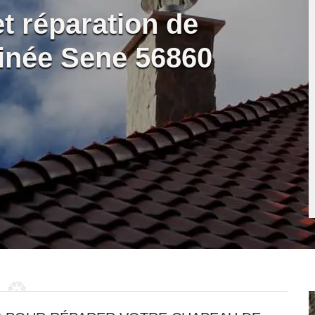
et réparation de
inée Sene 56860