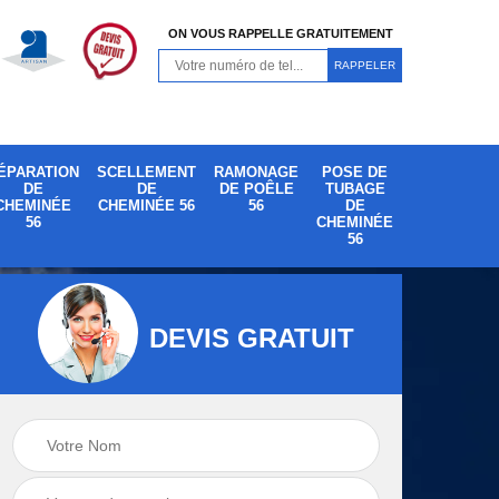
ON VOUS RAPPELLE GRATUITEMENT
ÉPARATION
SCELLEMENT
RAMONAGE
POSE DE
DE
DE
DE POÊLE
TUBAGE
CHEMINÉE
CHEMINÉE 56
56
DE
56
CHEMINÉE
56
DEVIS GRATUIT