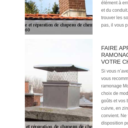
élément à entr
et du conduit
trouver les s
pas, il vous p
FAIRE AP
RAMONAG
VOTRE C
Si vous n’av
vous recomma
ramonage Morb
choix de mod
goûts et vos 
cuivre, en zi
convient. Ne 
disposition p