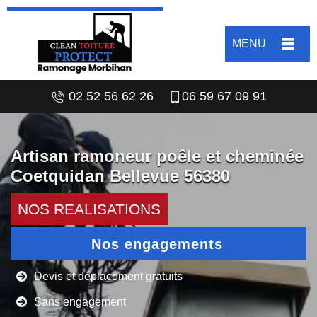
MENU
02 52 56 62 26
06 59 67 09 91
Artisan ramoneur poêle et cheminée
Coetquidan Bellevue 56380
NOS REALISATIONS
Nos engagements
Devis et déplacement gratuits
Sans engagement