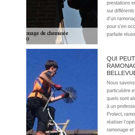
prestations e
sur différent
d’un ramonage
pour s’en occ
parfaite réuss
QUI PEU
RAMONAG
BELLEVUE
Nous savons 
particulière 
quels sont a
à un profess
Protect, ram
réaliser l’opé
ramonage et l