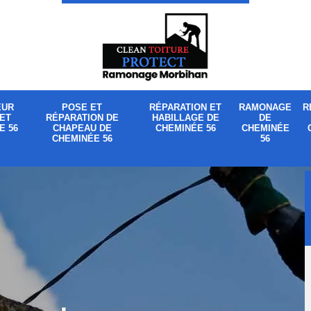
EUR
POSE ET
RÉPARATION ET
RAMONAGE
R
ET
RÉPARATION DE
HABILLAGE DE
DE
E 56
CHAPEAU DE
CHEMINÉE 56
CHEMINÉE
CHEMINÉE 56
56