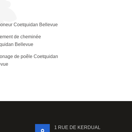
neur Coetquidan Bellevue
lement de cheminée
quidan Bellevue
nage de poêle Coetquidan
evue
1 RUE DE KERDUAL