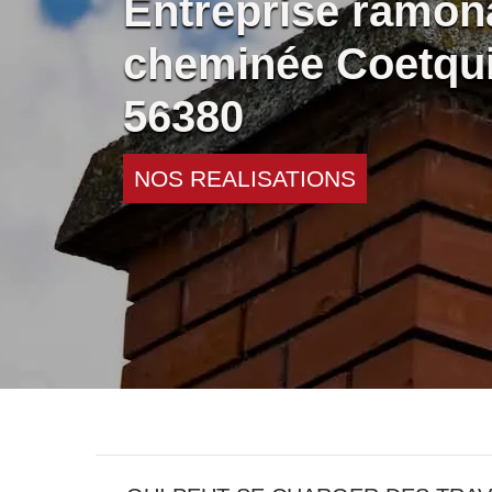
Entreprise ramon
cheminée Coetqui
56380
NOS REALISATIONS