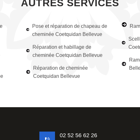
AUTRES SERVICES
e
Pose et réparation de chapeau de
Ramo
cheminée Coetquidan Bellevue
Scel
Réparation et habillage de
Coet
e
cheminée Coetquidan Bellevue
Ramo
Réparation de cheminée
Bell
ée
Coetquidan Bellevue
02 52 56 62 26