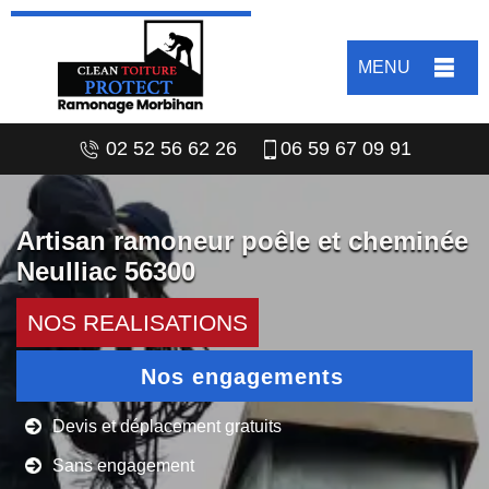
MENU
02 52 56 62 26
06 59 67 09 91
Artisan ramoneur poêle et cheminée
Neulliac 56300
NOS REALISATIONS
Nos engagements
Devis et déplacement gratuits
Sans engagement