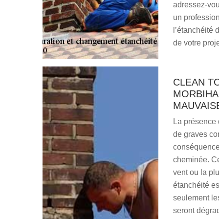
adressez-vou
un profession
l’étanchéité 
de votre proje
CLEAN T
MORBIHA
MAUVAISE
La présence 
de graves con
conséquence e
cheminée. Ce
vent ou la p
étanchéité es
seulement les
seront dégrad