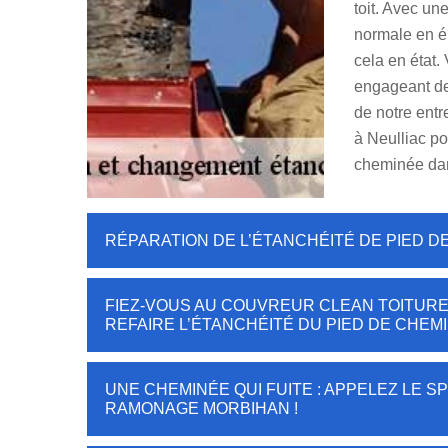
toit. Avec un
normale en é
cela en état.
engageant de
de notre entr
à Neulliac p
cheminée dan
RÉPARATION DE L’ÉTANCHÉITÉ DE PIED 
FIEZ-VOUS AU COUVREUR CLEAN TOITUR
REFAIRE L’ÉTANCHÉITÉ DU PIED DE CHEMI
UNE CHEMINÉE QUI FUITE : APPELEZ LE S
RAMONAGE MORBIHAN !