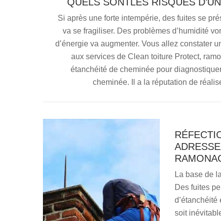
QUELS SONTLES RISQUES D’UN
Si après une forte intempérie, des fuites se p
va se fragiliser. Des problèmes d’humidité v
d’énergie va augmenter. Vous allez constater u
aux services de Clean toiture Protect, ram
étanchéité de cheminée pour diagnostiquer vo
cheminée. Il a la réputation de réalis
RÉFECTIO
ADRESSE
RAMONAG
La base de l
Des fuites p
d’étanchéité e
soit inévitab