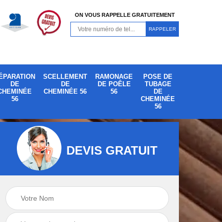
ON VOUS RAPPELLE GRATUITEMENT
ÉPARATION
SCELLEMENT
RAMONAGE
POSE DE
DE
DE
DE POÊLE
TUBAGE
CHEMINÉE
CHEMINÉE 56
56
DE
56
CHEMINÉE
56
DEVIS GRATUIT